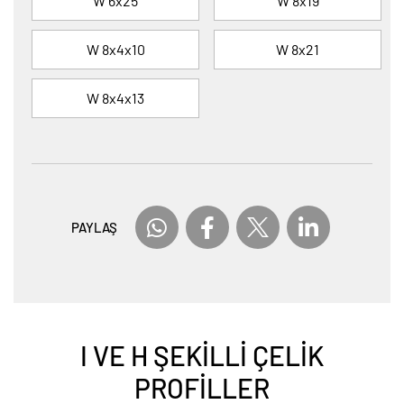
W 6x25
W 8x19
W 8x4x10
W 8x21
W 8x4x13
PAYLAŞ
I VE H ŞEKİLLİ ÇELİK
PROFİLLER