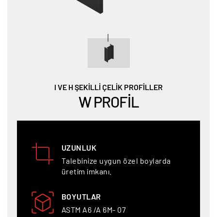
I VE H ŞEKİLLİ ÇELİK PROFİLLER
W PROFIL
UZUNLUK
Talebinize uygun özel boylarda
üretim imkanı.
BOYUTLAR
ASTM A6 /A 6M- 07