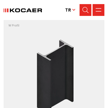
TR
W Profil