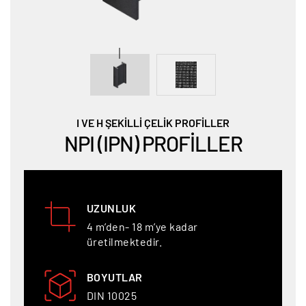
I VE H ŞEKİLLİ ÇELİK PROFİLLER
NPI (IPN) PROFILLER
UZUNLUK
4 m’den- 18 m’ye kadar
üretilmektedir.
BOYUTLAR
DIN 10025