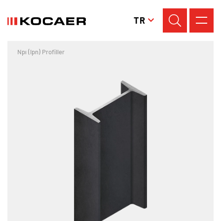
TR
Npı (Ipn) Profiller