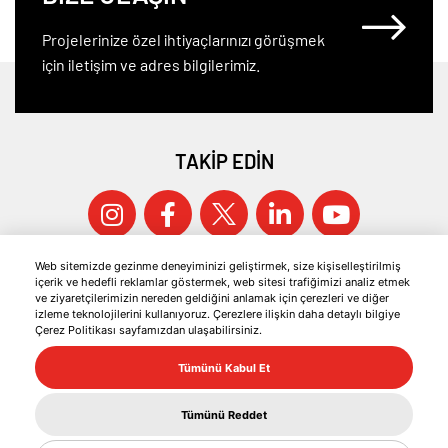
Projelerinize özel ihtiyaçlarınızı görüşmek
için iletişim ve adres bilgilerimiz.
TAKİP EDİN
Web sitemizde gezinme deneyiminizi geliştirmek, size kişiselleştirilmiş
içerik ve hedefli reklamlar göstermek, web sitesi trafiğimizi analiz etmek
ve ziyaretçilerimizin nereden geldiğini anlamak için çerezleri ve diğer
izleme teknolojilerini kullanıyoruz. Çerezlere ilişkin daha detaylı bilgiye
Çerez Politikası sayfamızdan ulaşabilirsiniz.
© 2026 KOCAER ÇELİK TÜM HAKLARI SAKLIDIR.
Tümünü Kabul Et
ÇEREZ POLİTİKASI
BİLGİ TOPLUMU HİZMETLERİ
Tümünü Reddet