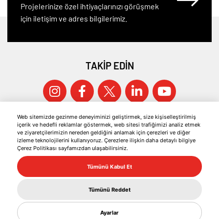
Projelerinize özel ihtiyaçlarınızı görüşmek
için iletişim ve adres bilgilerimiz.
TAKİP EDİN
Web sitemizde gezinme deneyiminizi geliştirmek, size kişiselleştirilmiş
içerik ve hedefli reklamlar göstermek, web sitesi trafiğimizi analiz etmek
ve ziyaretçilerimizin nereden geldiğini anlamak için çerezleri ve diğer
izleme teknolojilerini kullanıyoruz. Çerezlere ilişkin daha detaylı bilgiye
Çerez Politikası sayfamızdan ulaşabilirsiniz.
© 2026 KOCAER ÇELİK TÜM HAKLARI SAKLIDIR.
Tümünü Kabul Et
ÇEREZ POLİTİKASI
BİLGİ TOPLUMU HİZMETLERİ
Tümünü Reddet
KVKK
Ayarlar