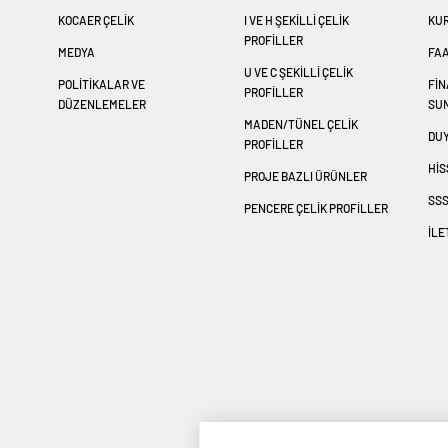
KOCAER ÇELİK
I VE H ŞEKİLLİ ÇELİK
KU
PROFİLLER
MEDYA
FAA
U VE C ŞEKİLLİ ÇELİK
POLİTİKALAR VE
Fİ
PROFİLLER
DÜZENLEMELER
SU
MADEN/TÜNEL ÇELİK
DU
PROFİLLER
HİS
PROJE BAZLI ÜRÜNLER
SS
PENCERE ÇELİK PROFİLLER
İLE