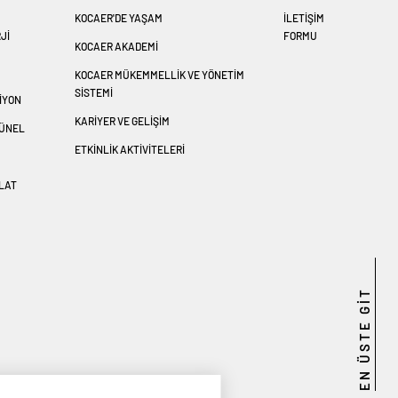
KOCAER'DE YAŞAM
İLETİŞİM
JI
FORMU
KOCAER AKADEMİ
KOCAER MÜKEMMELLİK VE YÖNETİM
SİSTEMİ
IYON
KARİYER VE GELİŞİM
TÜNEL
ETKINLIK AKTIVITELERI
LAT
EN ÜSTE GİT