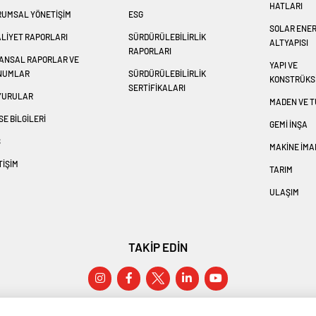
HATLARI
RUMSAL YÖNETİŞİM
ESG
SOLAR ENER
LİYET RAPORLARI
SÜRDÜRÜLEBİLİRLİK
ALTYAPISI
RAPORLARI
NANSAL RAPORLAR VE
YAPI VE
NUMLAR
SÜRDÜRÜLEBİLİRLİK
KONSTRÜKS
SERTİFİKALARI
YURULAR
MADEN VE 
SE BİLGİLERİ
GEMI İNŞA
S
MAKINE İMA
TİŞİM
TARIM
ULAŞIM
TAKİP EDİN