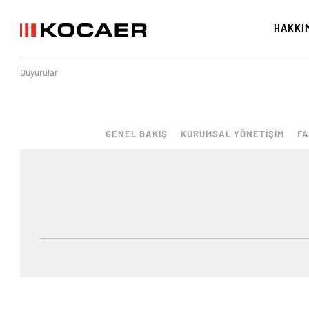
HAKKI
Duyurular
GENEL BAKIŞ
KURUMSAL YÖNETİŞİM
FA