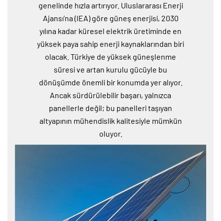
genelinde hızla artırıyor. Uluslararası Enerji
Ajansı’na (IEA) göre güneş enerjisi, 2030
yılına kadar küresel elektrik üretiminde en
yüksek paya sahip enerji kaynaklarından biri
olacak. Türkiye de yüksek güneşlenme
süresi ve artan kurulu gücüyle bu
dönüşümde önemli bir konumda yer alıyor.
Ancak sürdürülebilir başarı, yalnızca
panellerle değil; bu panelleri taşıyan
altyapının mühendislik kalitesiyle mümkün
oluyor.