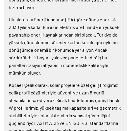
hızla artırıyor.
Uluslararası Enerji Ajansı’na (IEA) göre güneş enerjisi,
2030 yılına kadar küresel elektrik üretiminde en yüksek
paya sahip enerji kaynaklarından biri olacak. Türkiye de
yüksek güneşlenme süresi ve artan kurulu gücüyle bu
dönüşümde önemli bir konumda yer alıyor. Ancak
sürdürülebilir başarı, yalnızca panellerle değil; bu
panelleri taşıyan altyapının mühendislik kalitesiyle
mümkün oluyor.
Kocaer Çelik olarak, solar projelere özel geliştirdiğimiz
çelik profil çözümleriyle güvenli ve uzun ömürlü
altyapılar inşa ediyoruz. Sıcak haddelenmiş geniş flanşlı
W profillerimiz, yüksek taşıma kapasiteleri ve geometrik
stabiliteleriyle solar sistemlerin yapısal güvenliğini
güçlendiriyor. ASTM A123 ve EN ISO 1461 standartlarına
uygun sıcak daldırma galvaniz kaplama sayesinde