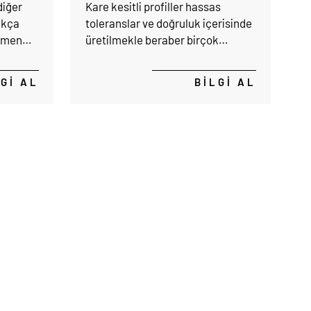
diğer
Kare kesitli profiller hassas
lıkça
toleranslar ve doğruluk içerisinde
ağmen
üretilmekle beraber birçok
sektörün girdisini
 destek
oluşturmaktadır.
LGİ AL
BİLGİ AL