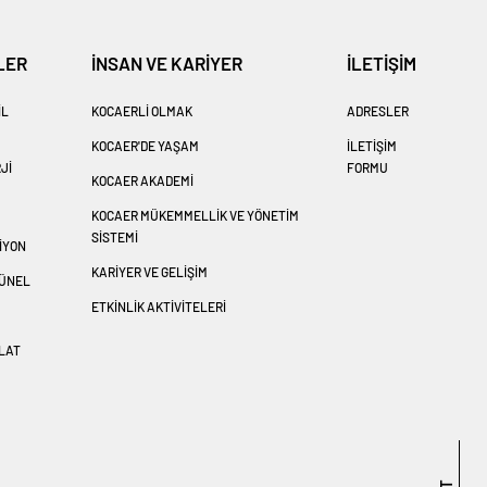
LER
İNSAN VE KARİYER
İLETİŞİM
IL
KOCAERLI OLMAK
ADRESLER
KOCAER'DE YAŞAM
İLETİŞİM
JI
FORMU
KOCAER AKADEMİ
KOCAER MÜKEMMELLİK VE YÖNETİM
SİSTEMİ
IYON
KARİYER VE GELİŞİM
TÜNEL
ETKINLIK AKTIVITELERI
LAT