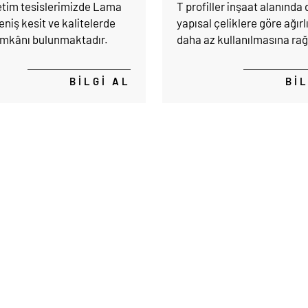
tim tesislerimizde Lama
T profiller inşaat alanında 
geniş kesit ve kalitelerde
yapısal çeliklere göre ağır
imkânı bulunmaktadır.
daha az kullanılmasına r
yapısal bölümlerde, tavan
tasarımlarında, taşıma ve
BİLGİ AL
Bİ
elemanı olarak sıklıkla
kullanılmaktadır.