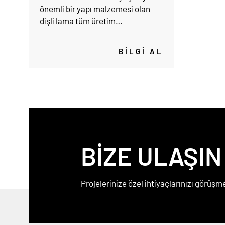
önemli bir yapı malzemesi olan
dişli lama tüm üretim
tesislerimizde çeşitli ebatlarda
üretip ihraç ettiği ürünlerden
BİLGİ AL
biridir.
BİZE ULAŞIN
Projelerinize özel ihtiyaçlarınızı görüşme