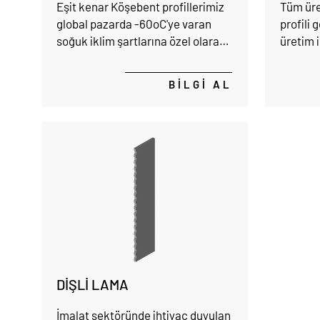
Eşit kenar Köşebent profillerimiz
Tüm üre
global pazarda -60oC'ye varan
profili 
soğuk iklim şartlarına özel olarak
üretim 
talep edilen yüksek darbe direnci
ve mukavemeti alaşımlı çelik
BİLGİ AL
kalitelerimiz ile karşılamaktayız.
DİŞLİ LAMA
İmalat sektöründe ihtiyaç duyulan