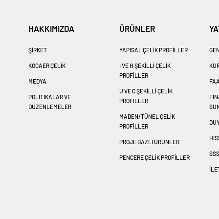
HAKKIMIZDA
ÜRÜNLER
YA
ŞİRKET
YAPISAL ÇELİK PROFİLLER
GEN
KOCAER ÇELİK
I VE H ŞEKİLLİ ÇELİK
KU
PROFİLLER
MEDYA
FAA
U VE C ŞEKİLLİ ÇELİK
POLİTİKALAR VE
Fİ
PROFİLLER
DÜZENLEMELER
SU
MADEN/TÜNEL ÇELİK
DU
PROFİLLER
HİS
PROJE BAZLI ÜRÜNLER
SS
PENCERE ÇELİK PROFİLLER
İLE