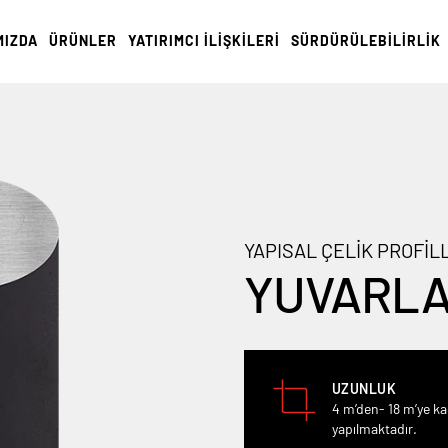
MIZDA
ÜRÜNLER
YATIRIMCI İLİŞKİLERİ
SÜRDÜRÜLEBİLİRLİK
YAPISAL ÇELİK PROFİL
YUVARL
UZUNLUK
4 m’den- 18 m’ye ka
yapılmaktadır.