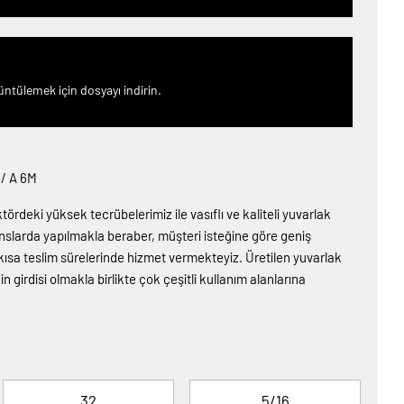
örüntülemek için dosyayı indirin.
/ A 6M
tördeki yüksek tecrübelerimiz ile vasıflı ve kaliteli yuvarlak
nslarda yapılmakla beraber, müşteri isteğine göre geniş
le kısa teslim sürelerinde hizmet vermekteyiz. Üretilen yuvarlak
 girdisi olmakla birlikte çok çeşitli kullanım alanlarına
32
5/16